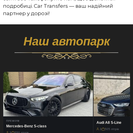
подробиці. Car Transfers — ваш надійний
партнер у дорозі!
Наш автопарк
ПРЕМІУМ
Audi A8 S-Line
Mercedes-Benz S-class
3
505 літрів
3
550 літрів